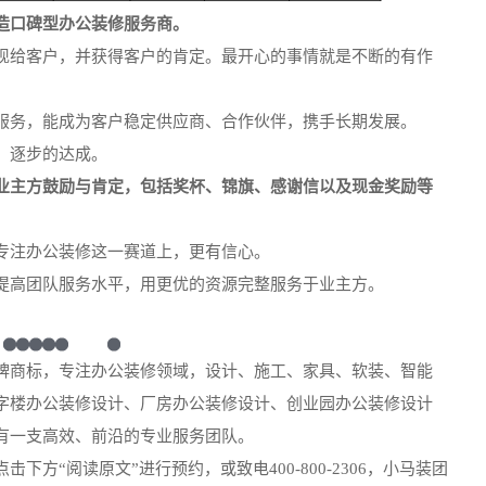
造口碑型办公装修服务商。
给客户，并获得客户的肯定。最开心的事情就是不断的有作
务，能成为客户稳定供应商、合作伙伴，携手长期发展。
，逐步的达成。
业主方鼓励与肯定，包括奖杯、锦旗、感谢信以及现金奖励等
注办公装修这一赛道上，更有信心。
高团队服务水平，用更优的资源完整服务于业主方。
商标，专注办公装修领域，设计、施工、家具、软装、智能
字楼办公装修设计、厂房办公装修设计、创业园办公装修设计
有一支高效、前沿的专业服务团队。
“阅读原文”进行预约，或致电400-800-2306，小马装团