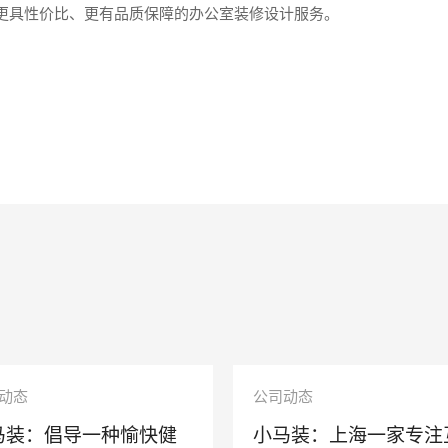
更具性价比、更有品质保障的办公室装修设计服务。
动态
公司动态
马装：倡导一种愉快健
小马装：上海一家专注