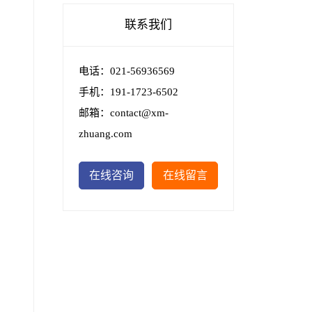
联系我们
电话：021-56936569
手机：191-1723-6502
邮箱：contact@xm-
zhuang.com
在线咨询
在线留言