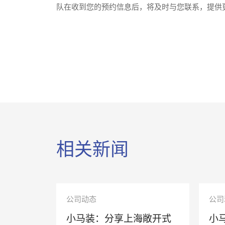
队在收到您的预约信息后，将及时与您联系，提供
相关新闻
公司动态
公司
小马装：分享上海敞开式
小