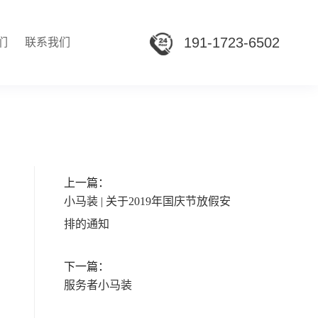
191-1723-6502
们
联系我们
上一篇：
小马装 | 关于2019年国庆节放假安
排的通知
下一篇：
服务者小马装