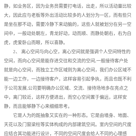
静，如业务区，因为业务员需要打电话，出走，所以活动量比较
大，因此应与老板等外出活动比较多的人划分为一区，而有些只
是坐在那不动，需要冷静下来动脑的，这些人就被划分在另一空
间中，一般动处朝左，青龙好动，动而顺、而静处朝右，右为白
虎，虎爱卧山而眼，所以喜静。
2、 离心空间与向心空，离心空间就是强调个人空间特性的
空间，而向心空间是能存进交往和交流的空间,一般接待客户处
就是向心空间，而独立工作区域则为离心空间，我们办公区域不
能一边工作，一边接待客户，这样容易引起争执，而且也既不利
于公司发展,公司要明确办公区域、交流、接待场地多在亮点之
中，离门较近，这样方便进出，而空心空间置于偏远，这样安
静，而且能够静下心来细细思考。
它是人为的既抽象又实在的一种形态。它是由墙身、地面、
天花以及门窗梁柱等实体构成的内部建筑空间。室内空间的尺度
应结合其功能进行设计，不同的空间尺度会给人不同的心理感