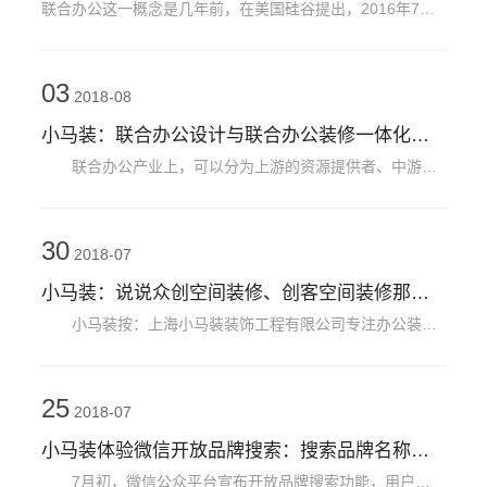
联合办公这一概念是几年前，在美国硅谷提出，2016年7月，美国著名联合办公运营商wework正式进入中国市场，自此以后，联合办公深入办公领域，成为新型办公业态，区别于传统办公形式。艾媒咨询最新研究报告中，给了联合办公概念定义。在该报告中，联合办公指的是基于一种共享办公空间的办公模式，在共享空间中，服务提供商不仅为用户提供基础办公环境和设施，以及完整的办公服务解决方案，还提供如工商财税法、融资等增值服务。
03
2018-08
小马装：联合办公设计与联合办公装修一体化服务
联合办公产业上，可以分为上游的资源提供者、中游的服务提供者以及下游的服务使用者。资源提供者包括了土地资源、空间布置以及运营系统。土地资源即传统写字楼租赁、废旧工厂改造、创意园区改造以及科技园区租赁等;空间布置，即联合办公空间设计和联合办公空间施工，也就是专业的联合办公装修服务商了。运营系统分为自主运营和众包运营等几类，以后有机会可以在这一块具体说明一下。
30
2018-07
小马装：说说众创空间装修、创客空间装修那些事
小马装按：上海小马装装饰工程有限公司专注办公装修，是上市公司旗下品牌,拥有甲级设计资质、施工一级资质。小马装的优势在于办公空间的设计和施工，在联合办公空间装修、创众空间装修、创客空间装修等方面拥有较为丰富的经验和案例。
25
2018-07
小马装体验微信开放品牌搜索：搜索品牌名称便可直达
7月初，微信公众平台宣布开放品牌搜索功能，用户在手机端打开微信app，在“发现”里面的“搜一搜”入口处，搜索品牌名称便可直达品牌方。 近日，小马装成