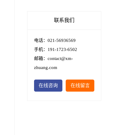
联系我们
电话：021-56936569
手机：191-1723-6502
邮箱：contact@xm-
zhuang.com
在线咨询
在线留言