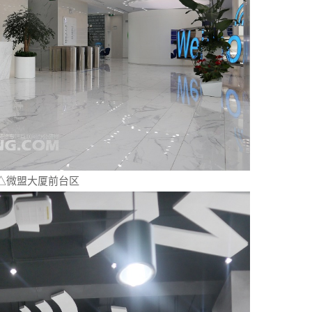
微盟大厦前台区