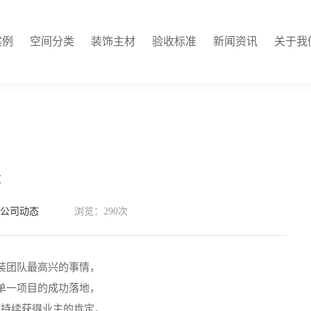
案例
空间分类
装饰主材
验收标准
新闻资讯
关于我
长
公司动态
浏览：
290次
团队最高兴的事情，
一项目的成功落地，
续获得业主的肯定，