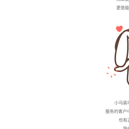
更是能与
小马装项
服务的客户中，
也有正
我们