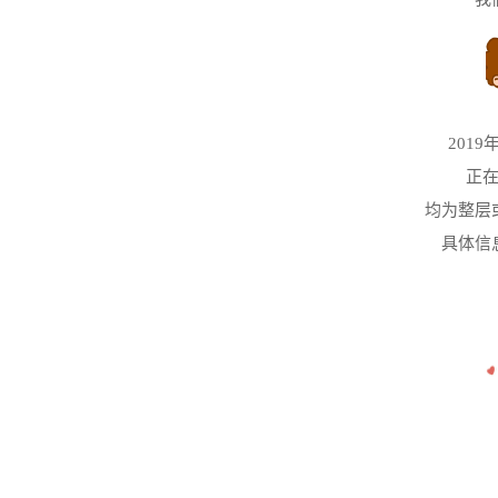
2019
正在辅
均为整层或
具体信息