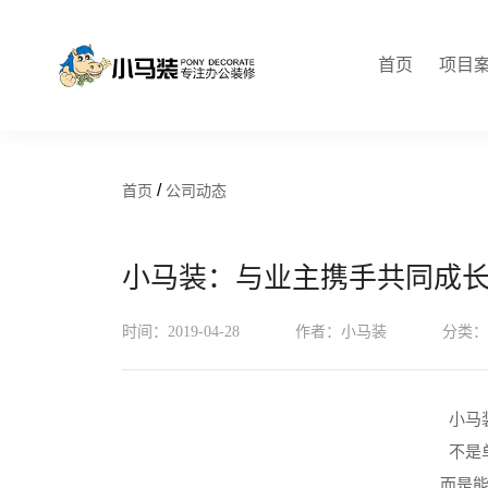
首页
项目
/
首页
公司动态
小马装：与业主携手共同成
时间：2019-04-28
作者：小马装
分类：
小马装
不是单
而是能持