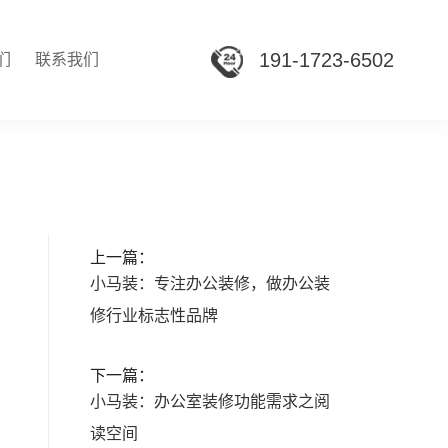
191-1723-6502
们
联系我们
上一篇：
小马装：专注办公装修，做办公装
修行业标志性品牌
下一篇：
小马装：办公室装修功能需求之阅
读空间