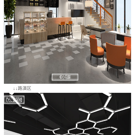
↓↓路演区