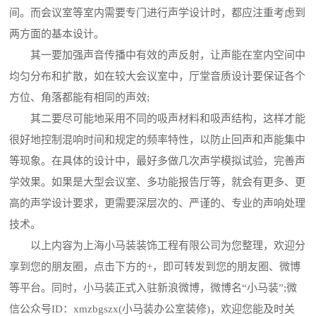
间。而会议室等室内需要专门进行声学设计时，都应注重考虑到
两方面的基本设计。
其一要加强声音传播中有效的声反射，让声能在室内空间中
均匀分布和扩散，如在较大会议室中，厅堂音质设计要保证各个
方位、角落都能有相同的声效;
其二要尽可能地采用不同的吸声材料和吸声结构，这样才能
很好地控制混响时间和规定的频率特性，以防止回声和声能集中
等现象。在具体的设计中，最好多做几次声学模拟试验，完善声
学效果。如果是大型会议室、多功能报告厅等，就会有更多、更
高的声学设计要求，更需要深层次的、严谨的、专业的声响处理
技术。
以上内容为上海小马装装饰工程有限公司为您整理，欢迎分
享到您的朋友圈，点击下方的+，即可转发到您的朋友圈、微博
等平台。同时，小马装正式入驻新浪微博，微博名“小马装”;微
信公众号ID：xmzbgszx(小马装办公室装修)，欢迎您能及时关