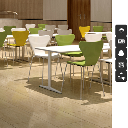
在线
咨询
装修
预约
我的
单
QQ